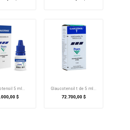
otensil 5 ml...
glaucotensil t de 5 ml...
.000,00 $
72.700,00 $