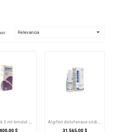

Relevancia
por:
k 5 ml timolol 0,5%
algifen diclofenaco sódico...
.400,00 $
31.565,00 $