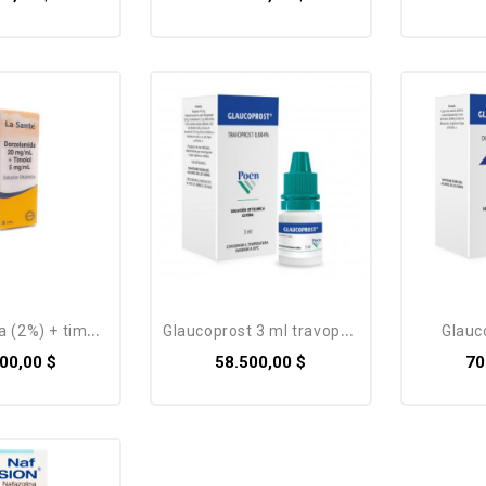
2%) + timolol...
glaucoprost 3 ml travoprost...
glauc
00,00 $
58.500,00 $
70