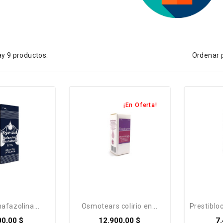
Ordenar 
y 9 productos.
¡En Oferta!
nafazolina...
osmotears colirio en...
prestibloc
00,00 $
12.900,00 $
7