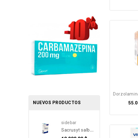
dorzolamina (
NUEVOS PRODUCTOS
55.0
sidebar
sacrusyt salbutamol bnc medical aerosol - inhalador 100 mcg albuterol