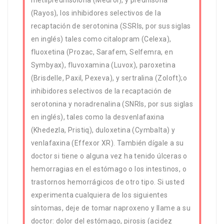
metilprednisolona (Medrol), y prednisona
(Rayos), los inhibidores selectivos de la
recaptación de serotonina (SSRIs, por sus siglas
en inglés) tales como citalopram (Celexa),
fluoxetina (Prozac, Sarafem, Selfemra, en
Symbyax), fluvoxamina (Luvox), paroxetina
(Brisdelle, Paxil, Pexeva), y sertralina (Zoloft);o
inhibidores selectivos de la recaptación de
serotonina y noradrenalina (SNRIs, por sus siglas
en inglés), tales como la desvenlafaxina
(Khedezla, Pristiq), duloxetina (Cymbalta) y
venlafaxina (Effexor XR). También dígale a su
doctor si tiene o alguna vez ha tenido úlceras o
hemorragias en el estómago o los intestinos, o
trastornos hemorrágicos de otro tipo. Si usted
experimenta cualquiera de los siguientes
síntomas, deje de tomar naproxeno y llame a su
doctor: dolor del estómago, pirosis (acidez