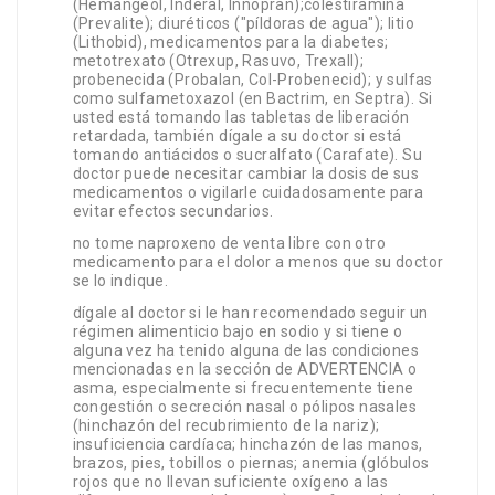
(Hemangeol, Inderal, Innopran);colestiramina
(Prevalite); diuréticos ("píldoras de agua"); litio
(Lithobid), medicamentos para la diabetes;
metotrexato (Otrexup, Rasuvo, Trexall);
probenecida (Probalan, Col-Probenecid); y sulfas
como sulfametoxazol (en Bactrim, en Septra). Si
usted está tomando las tabletas de liberación
retardada, también dígale a su doctor si está
tomando antiácidos o sucralfato (Carafate). Su
doctor puede necesitar cambiar la dosis de sus
medicamentos o vigilarle cuidadosamente para
evitar efectos secundarios.
no tome naproxeno de venta libre con otro
medicamento para el dolor a menos que su doctor
se lo indique.
dígale al doctor si le han recomendado seguir un
régimen alimenticio bajo en sodio y si tiene o
alguna vez ha tenido alguna de las condiciones
mencionadas en la sección de ADVERTENCIA o
asma, especialmente si frecuentemente tiene
congestión o secreción nasal o pólipos nasales
(hinchazón del recubrimiento de la nariz);
insuficiencia cardíaca; hinchazón de las manos,
brazos, pies, tobillos o piernas; anemia (glóbulos
rojos que no llevan suficiente oxígeno a las