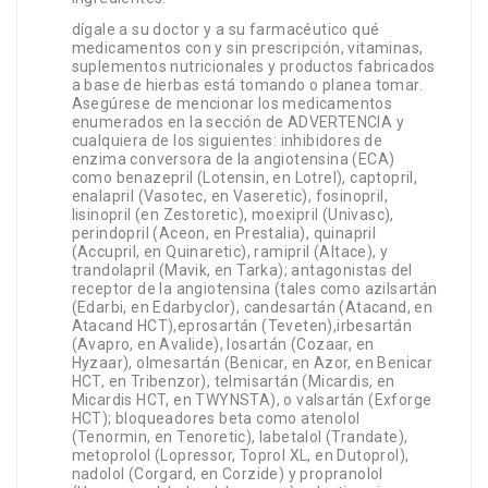
dígale a su doctor y a su farmacéutico qué
medicamentos con y sin prescripción, vitaminas,
suplementos nutricionales y productos fabricados
a base de hierbas está tomando o planea tomar.
Asegúrese de mencionar los medicamentos
enumerados en la sección de ADVERTENCIA y
cualquiera de los siguientes: inhibidores de
enzima conversora de la angiotensina (ECA)
como benazepril (Lotensin, en Lotrel), captopril,
enalapril (Vasotec, en Vaseretic), fosinopril,
lisinopril (en Zestoretic), moexipril (Univasc),
perindopril (Aceon, en Prestalia), quinapril
(Accupril, en Quinaretic), ramipril (Altace), y
trandolapril (Mavik, en Tarka); antagonistas del
receptor de la angiotensina (tales como azilsartán
(Edarbi, en Edarbyclor), candesartán (Atacand, en
Atacand HCT),eprosartán (Teveten),irbesartán
(Avapro, en Avalide), losartán (Cozaar, en
Hyzaar), olmesartán (Benicar, en Azor, en Benicar
HCT, en Tribenzor), telmisartán (Micardis, en
Micardis HCT, en TWYNSTA), o valsartán (Exforge
HCT); bloqueadores beta como atenolol
(Tenormin, en Tenoretic), labetalol (Trandate),
metoprolol (Lopressor, Toprol XL, en Dutoprol),
nadolol (Corgard, en Corzide) y propranolol