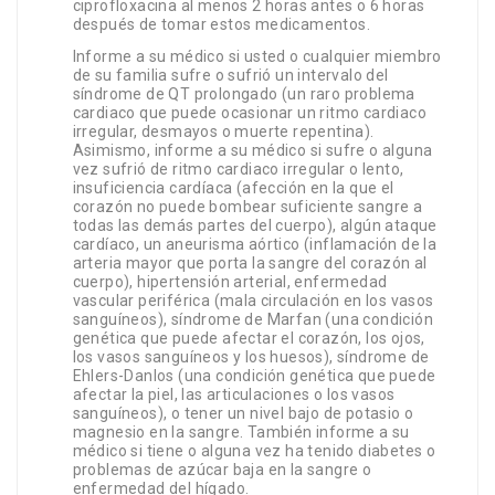
ciprofloxacina al menos 2 horas antes o 6 horas
después de tomar estos medicamentos.
Informe a su médico si usted o cualquier miembro
de su familia sufre o sufrió un intervalo del
síndrome de QT prolongado (un raro problema
cardiaco que puede ocasionar un ritmo cardiaco
irregular, desmayos o muerte repentina).
Asimismo, informe a su médico si sufre o alguna
vez sufrió de ritmo cardiaco irregular o lento,
insuficiencia cardíaca (afección en la que el
corazón no puede bombear suficiente sangre a
todas las demás partes del cuerpo), algún ataque
cardíaco, un aneurisma aórtico (inflamación de la
arteria mayor que porta la sangre del corazón al
cuerpo), hipertensión arterial, enfermedad
vascular periférica (mala circulación en los vasos
sanguíneos), síndrome de Marfan (una condición
genética que puede afectar el corazón, los ojos,
los vasos sanguíneos y los huesos), síndrome de
Ehlers-Danlos (una condición genética que puede
afectar la piel, las articulaciones o los vasos
sanguíneos), o tener un nivel bajo de potasio o
magnesio en la sangre. También informe a su
médico si tiene o alguna vez ha tenido diabetes o
problemas de azúcar baja en la sangre o
enfermedad del hígado.