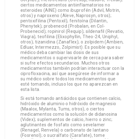
ciertos medicamentos antiinflamatorios no
esteroides (AINE) como ibuprofén (Advil, Motrin,
otros) y naproxeno (Aleve, Naprosyn, otros);
pentoxifilina (Pentoxil); fenitoína (Dilantin,
Phenytek); probenecid (Probalan, en Col-
Probenecid); ropinirol (Requip); sildenafil (Revatio,
Viagra); teofilina (Elixophyllin, Theo-24, Uniphyl,
otros); tizanidina (Zanaflex); o zolpidem (Ambien,
Edluar, Intermezzo, Zolpimist). Es posible que su
médico deba cambiar las dosis de sus
medicamentos o supervisarle de cerca para saber
si sufre efectos secundarios. Muchos otros
medicamentos también podrían interactuar con la
ciprofloxacina, así que asegúrese de informar a
su médico sobre todos los medicamentos que
esté tomando, incluso los que no aparezcan en
esta lista.
Si está tomando antiácidos que contienen calcio,
hidróxido de aluminio o hidróxido de magnesio
(Maalox, Mylanta, Tums, otros); o ciertos
medicamentos como la solución de didanosina
(Videx); suplementos de calcio, hierro o zinc;
aglutinantes de fosfato como sevelamer
(Renagel, Renvela) o carbonato de lantano
(Fosrenol); o sucralfato (Carafate), tome