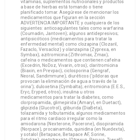
vitaminas, suplementos nutricionales y productos
a base de hierbas está tomando o tiene
planificado tomar. Asegúrese de mencionar los
medicamentos que figuran en la sección
ADVERTENCIA IMPORTANTE y cualquiera de los
siguientes: anticoagulantes tales como warfarina
(Coumadin, Jantoven); algunos antidepresivos;
antipsicóticos (medicamentos para tratar la
enfermedad mental) como clozapina (Clozaril,
Fazaclo, Versacloz) y olanzapina (Zyprexa, en
Symbax); azitromicina (Zithromax, Zmax);
cafeína o medicamentos que contienen cafeína
(Excedrin, NoDoz, Vivarin, otros); claritromicina
(Biaxin, en Prevpac); ciclosporina (Gengraf,
Neoral, Sandimmune); diuréticos ('píldoras que
provocan la eliminación de agua a través de la
orina'); duloxetina (Cymbalta); eritromicina (E.E.S.,
Eryc, Eryped, otros); insulina u otros
medicamentos para tratar la diabetes, como
clorpropamida, glimepirida (Amaryl, en Duetact),
glipizida (Glucotrol), gliburida (DiaBeta),
tolazamida y tolbutamida; algunos medicamentos
para el ritmo cardiaco irregular como la
amiodarona (Nexterone, Pacerone), disopiramida
(Norpace), procainamida, quinidina (en Nuedexta),
y sotalol (Betapace, Betapace AF, Sorine,
Sotylize); metotrexato (Otrexup, Rasuvo, Trexall);