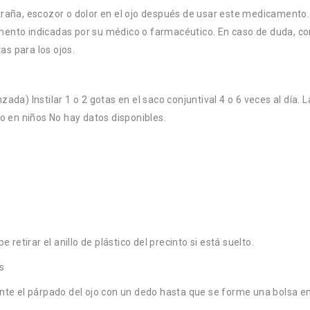
xtraña, escozor o dolor en el ojo después de usar este medicamen
mento indicadas por su médico o farmacéutico. En caso de duda, co
s para los ojos.
ada) Instilar 1 o 2 gotas en el saco conjuntival 4 o 6 veces al día.
so en niños No hay datos disponibles.
 retirar el anillo de plástico del precinto si está suelto.
os
nte el párpado del ojo con un dedo hasta que se forme una bolsa ent