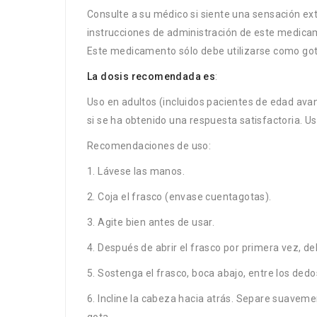
Consulte a su médico si siente una sensación e
instrucciones de administración de este medica
Este medicamento sólo debe utilizarse como gota
La dosis recomendada es
:
Uso en adultos (incluidos pacientes de edad avanz
si se ha obtenido una respuesta satisfactoria. U
Recomendaciones de uso:
1. Lávese las manos.
2. Coja el frasco (envase cuentagotas).
3. Agite bien antes de usar.
4. Después de abrir el frasco por primera vez, debe
5. Sostenga el frasco, boca abajo, entre los ded
6. Incline la cabeza hacia atrás. Separe suaveme
gota