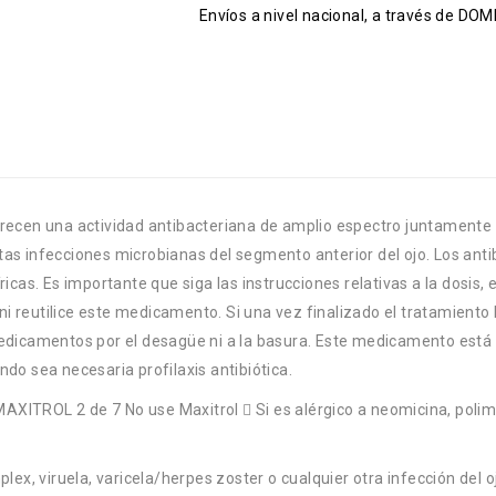
Envíos a nivel nacional, a través de D
frecen una actividad antibacteriana de amplio espectro juntamente c
as infecciones microbianas del segmento anterior del ojo. Los antibi
ricas. Es importante que siga las instrucciones relativas a la dosis, 
i reutilice este medicamento. Si una vez finalizado el tratamiento l
medicamentos por el desagüe ni a la basura. Este medicamento está 
ndo sea necesaria profilaxis antibiótica.
AXITROL 2 de 7 No use Maxitrol  Si es alérgico a neomicina, poli
plex, viruela, varicela/herpes zoster o cualquier otra infección del o