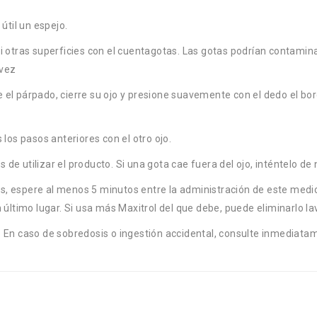
útil un espejo.
ni otras superficies con el cuentagotas. Las gotas podrían contamin
 vez
el párpado, cierre su ojo y presione suavemente con el dedo el borde
 los pasos anteriores con el otro ojo.
de utilizar el producto. Si una gota cae fuera del ojo, inténtelo de
os, espere al menos 5 minutos entre la administración de este med
ltimo lugar. Si usa más Maxitrol del que debe, puede eliminarlo l
s. En caso de sobredosis o ingestión accidental, consulte inmediat