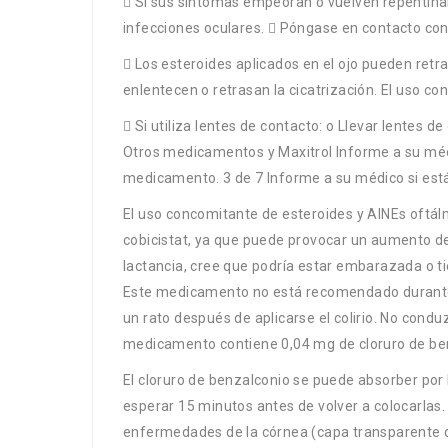
 Si sus síntomas empeoran o vuelven repentina
infecciones oculares.  Póngase en contacto con 
 Los esteroides aplicados en el ojo pueden retr
enlentecen o retrasan la cicatrización. El uso c
 Si utiliza lentes de contacto: o Llevar lentes 
Otros medicamentos y Maxitrol Informe a su médic
medicamento. 3 de 7 Informe a su médico si está
El uso concomitante de esteroides y AINEs oftálm
cobicistat, ya que puede provocar un aumento de
lactancia, cree que podría estar embarazada o 
Este medicamento no está recomendado durante e
un rato después de aplicarse el colirio. No cond
medicamento contiene 0,04 mg de cloruro de be
El cloruro de benzalconio se puede absorber por 
esperar 15 minutos antes de volver a colocarlas.
enfermedades de la córnea (capa transparente de