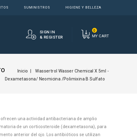
NTOS
SUMINISTROS
HIGIENE Y BELLEZA
0
SIGN IN
MY CART
& REGISTER
TO
Inicio
Wassertrol Wasser Chemical X 5ml -
Dexametasona/ Neomicina /Polimixina B Sulfato
e ofrecen una actividad antibacteriana de amplio
amatoria de un corticosteroide (dexametasona), para
ento anterior del ojo. Los antibióticos se utilizan