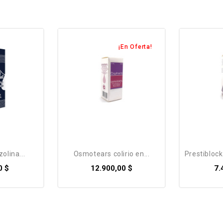
¡En Oferta!
zolina...
osmotears colirio en...
prestiblock
0 $
12.900,00 $
7.