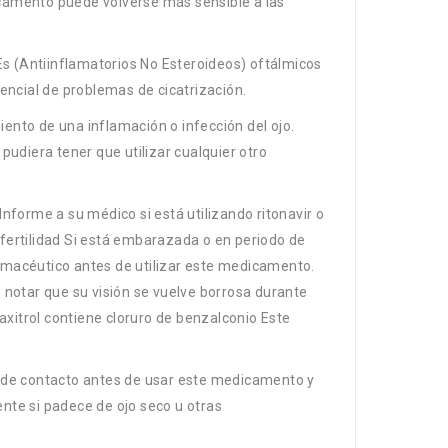
camento puede volverse más sensible a las
Es (Antiinflamatorios No Esteroideos) oftálmicos
encial de problemas de cicatrización.
iento de una inflamación o infección del ojo.
udiera tener que utilizar cualquier otro
nforme a su médico si está utilizando ritonavir o
fertilidad Si está embarazada o en periodo de
rmacéutico antes de utilizar este medicamento.
otar que su visión se vuelve borrosa durante
axitrol contiene cloruro de benzalconio Este
es de contacto antes de usar este medicamento y
ente si padece de ojo seco u otras