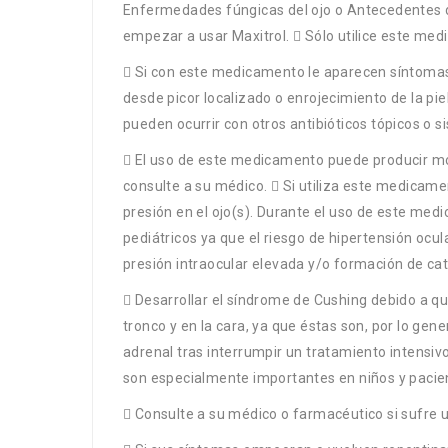
Enfermedades fúngicas del ojo o Antecedentes d
empezar a usar Maxitrol.  Sólo utilice este med
 Si con este medicamento le aparecen síntomas 
desde picor localizado o enrojecimiento de la pie
pueden ocurrir con otros antibióticos tópicos o 
 El uso de este medicamento puede producir moles
consulte a su médico.  Si utiliza este medicame
presión en el ojo(s). Durante el uso de este med
pediátricos ya que el riesgo de hipertensión ocul
presión intraocular elevada y/o formación de cat
 Desarrollar el síndrome de Cushing debido a q
tronco y en la cara, ya que éstas son, por lo ge
adrenal tras interrumpir un tratamiento intensivo
son especialmente importantes en niños y pacien
 Consulte a su médico o farmacéutico si sufre 