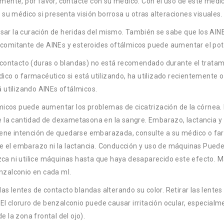
mente, por favor, contacte con su médico. Con el uso de este medi
su médico si presenta visión borrosa u otras alteraciones visuales.
asar la curación de heridas del mismo. También se sabe que los AIN
oncomitante de AINEs y esteroides oftálmicos puede aumentar el pot
de contacto (duras o blandas) no está recomendado durante el tratam
o o farmacéutico si está utilizando, ha utilizado recientemente o p
 utilizando AINEs oftálmicos.
icos puede aumentar los problemas de cicatrización de la córnea. I
 la cantidad de dexametasona en la sangre. Embarazo, lactancia y 
tiene intención de quedarse embarazada, consulte a su médico o fa
l embarazo ni la lactancia. Conducción y uso de máquinas Puede n
uzca ni utilice máquinas hasta que haya desaparecido este efecto. M
nzalconio en cada ml.
las lentes de contacto blandas alterando su color. Retirar las lent
 El cloruro de benzalconio puede causar irritación ocular, especialm
 la zona frontal del ojo).