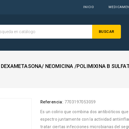
INICIO
MEDICAME
BUSCAR
 DEXAMETASONA/ NEOMICINA /POLIMIXINA B SULFA
Referencia:
7703197053059
Es un colirio que combina dos antibióticos qu
espectro juntamente con la actividad antiinfl
tratar ciertas infecciones microbianas del segm