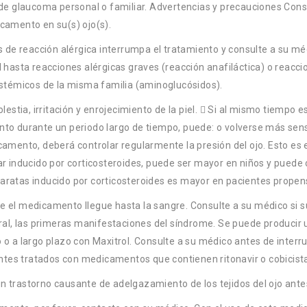
e glaucoma personal o familiar. Advertencias y precauciones Cons
icamento en su(s) ojo(s).
de reacción alérgica interrumpa el tratamiento y consulte a su méd
l hasta reacciones alérgicas graves (reacción anafiláctica) o reacci
sistémicos de la misma familia (aminoglucósidos).
tia, irritación y enrojecimiento de la piel.  Si al mismo tiempo es
nto durante un periodo largo de tiempo, puede: o volverse más sensi
icamento, deberá controlar regularmente la presión del ojo. Esto e
ar inducido por corticosteroides, puede ser mayor en niños y puede 
aratas inducido por corticosteroides es mayor en pacientes propenso
ue el medicamento llegue hasta la sangre. Consulte a su médico si
neral, las primeras manifestaciones del síndrome. Se puede producir 
 o a largo plazo con Maxitrol. Consulte a su médico antes de interr
tes tratados con medicamentos que contienen ritonavir o cobicista
un trastorno causante de adelgazamiento de los tejidos del ojo ante