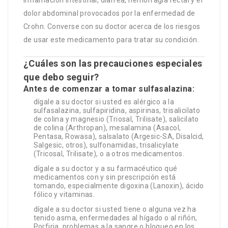
dolor abdominal provocados por la enfermedad de
Crohn. Converse con su doctor acerca de los riesgos
de usar este medicamento para tratar su condición.
¿Cuáles son las precauciones especiales
que debo seguir?
Antes de comenzar a tomar sulfasalazina:
dígale a su doctor si usted es alérgico a la
sulfasalazina, sulfapiridina, aspirinas, trisalicilato
de colina y magnesio (Triosal, Trilisate), salicilato
de colina (Arthropan), mesalamina (Asacol,
Pentasa, Rowasa), salsalato (Argesic-SA, Disalcid,
Salgesic, otros), sulfonamidas, trisalicylate
(Tricosal, Trilisate), o a otros medicamentos.
dígale a su doctor y a su farmacéutico qué
medicamentos con y sin prescripción está
tomando, especialmente digoxina (Lanoxin), ácido
fólico y vitaminas.
dígale a su doctor si usted tiene o alguna vez ha
tenido asma, enfermedades al hígado o al riñón,
Porfiria, problemas a la sangre o bloqueo en los