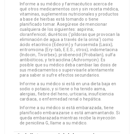
Informe a su médico y farmacéutico acerca de
qué otros medicamentos con y sin receta médica,
vitaminas, suplementos nutricionales y productos
a base de hierbas está tomando o tiene
planificado tomar. Asegúrese de mencionar
cualquiera de los siguientes: aspirina;
cloranfenicol; diuréticos ('píldoras que provocan la
eliminación de agua a través de la orina') como
ácido etacrínico (Edecrin) y furosemida (Lasix);
eritromicina (Ery-tab, E.E.S., otros); indometacina
(Indocin, Tivorbex); probenecid (Probalan); sulfa
antibióticos; y tetraciclina (Achromycin). Es
posible que su médico deba cambiar las dosis de
sus medicamentos o supervisarle atentamente
para saber si sufre efectos secundarios.
Informe a su médico si está en una dieta baja en
sodio o potasio, y si tiene o ha tenido asma,
alergias, fiebre del heno, urticaria, insuficiencia
cardiaca, o enfermedad renal o hepática.
Informe a su médico si está embarazada, tiene
planificado embarazarse o está amamantando. Si
queda embarazada mientras recibe la inyección
de penicilina G, llame a su médico.