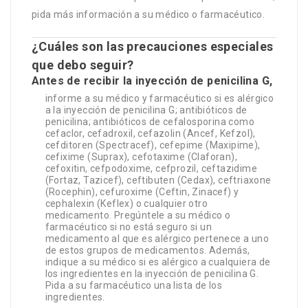
pida más información a su médico o farmacéutico.
¿Cuáles son las precauciones especiales
que debo seguir?
Antes de recibir la inyección de penicilina G,
informe a su médico y farmacéutico si es alérgico
a la inyección de penicilina G; antibióticos de
penicilina; antibióticos de cefalosporina como
cefaclor, cefadroxil, cefazolin (Ancef, Kefzol),
cefditoren (Spectracef), cefepime (Maxipime),
cefixime (Suprax), cefotaxime (Claforan),
cefoxitin, cefpodoxime, cefprozil, ceftazidime
(Fortaz, Tazicef), ceftibuten (Cedax), ceftriaxone
(Rocephin), cefuroxime (Ceftin, Zinacef) y
cephalexin (Keflex) o cualquier otro
medicamento. Pregúntele a su médico o
farmacéutico si no está seguro si un
medicamento al que es alérgico pertenece a uno
de estos grupos de medicamentos. Además,
indique a su médico si es alérgico a cualquiera de
los ingredientes en la inyección de penicilina G.
Pida a su farmacéutico una lista de los
ingredientes.