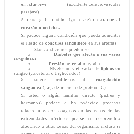
un
ictus leve
(accidente cerebrovascular
pasajero).
Si tiene (o ha tenido alguna vez) un
ataque al
corazón o un ictus.
Si padece alguna condición que pueda aumentar
el riesgo de
coágulos sanguíneos
en sus arterias.
Estas condiciones pueden ser:
o
Diabetes que afecta a sus vasos
sanguíneos
o
Presión arterial
muy alta
o
Niveles muy elevados de
lípidos en
sangre
(colesterol o triglicéridos)
Si padece problemas de
coagulación
sanguínea
(p.ej. deficiencia de proteína C).
Si usted o algún familiar directo (padres y
hermanos) padece o ha padecido procesos
relacionados con coágulos en las venas de las
extremidades inferiores que se han desprendido
afectando a otras zonas del organismo, incluso si
ocurrió hace mucho tiempo. El coágulo