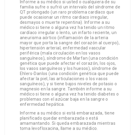
Informe a su médico si usted o cualquiera de su
familia sufre o sufrió un intervalo del síndrome de
QT prolongado (un raro problema cardíaco que
puede ocasionar un ritmo cardiaco irregular,
desmayos o muerte repentina). Informe a su
médico si tiene o alguna vez ha tenido un ritmo
cardíaco irregular o lento, un infarto reciente, un
aneurisma aórtico (inflamación de la arteria
mayor que porta la sangre del corazón al cuerpo),
hipertensión arterial, enfermedad vascular
periférica (mala circulación en los vasos
sanguíneos), síndrome de Marfan (una condición
genética que puede afectar el corazón, los ojos,
los vasos sanguíneos y los huesos), síndrome de
Ehlers-Danlos (una condición genética que puede
afectar la piel, las articulaciones o los vasos
sanguíneos), y si tiene bajos niveles de potasio o
magnesio en la sangre. También informe a su
médico si tiene o alguna vez ha tenido diabetes o
problemas con el azúcar baja en la sangre o
enfermedad hepática.
Informe a su médico si está embarazada, tiene
planificado quedar embarazada o está
amamantando. Si queda embarazada mientras
toma levofloxacina, llame a su médico.