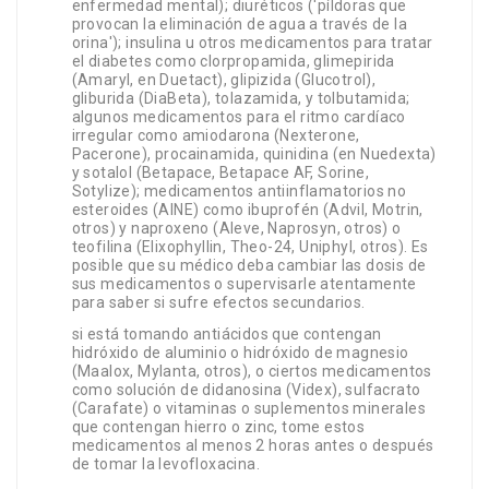
enfermedad mental); diuréticos ('píldoras que
provocan la eliminación de agua a través de la
orina'); insulina u otros medicamentos para tratar
el diabetes como clorpropamida, glimepirida
(Amaryl, en Duetact), glipizida (Glucotrol),
gliburida (DiaBeta), tolazamida, y tolbutamida;
algunos medicamentos para el ritmo cardíaco
irregular como amiodarona (Nexterone,
Pacerone), procainamida, quinidina (en Nuedexta)
y sotalol (Betapace, Betapace AF, Sorine,
Sotylize); medicamentos antiinflamatorios no
esteroides (AINE) como ibuprofén (Advil, Motrin,
otros) y naproxeno (Aleve, Naprosyn, otros) o
teofilina (Elixophyllin, Theo-24, Uniphyl, otros). Es
posible que su médico deba cambiar las dosis de
sus medicamentos o supervisarle atentamente
para saber si sufre efectos secundarios.
si está tomando antiácidos que contengan
hidróxido de aluminio o hidróxido de magnesio
(Maalox, Mylanta, otros), o ciertos medicamentos
como solución de didanosina (Videx), sulfacrato
(Carafate) o vitaminas o suplementos minerales
que contengan hierro o zinc, tome estos
medicamentos al menos 2 horas antes o después
de tomar la levofloxacina.