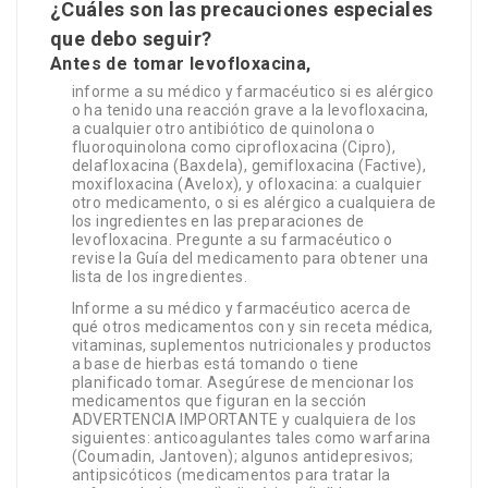
¿Cuáles son las precauciones especiales
que debo seguir?
Antes de tomar levofloxacina,
informe a su médico y farmacéutico si es alérgico
o ha tenido una reacción grave a la levofloxacina,
a cualquier otro antibiótico de quinolona o
fluoroquinolona como ciprofloxacina (Cipro),
delafloxacina (Baxdela), gemifloxacina (Factive),
moxifloxacina (Avelox), y ofloxacina: a cualquier
otro medicamento, o si es alérgico a cualquiera de
los ingredientes en las preparaciones de
levofloxacina. Pregunte a su farmacéutico o
revise la Guía del medicamento para obtener una
lista de los ingredientes.
Informe a su médico y farmacéutico acerca de
qué otros medicamentos con y sin receta médica,
vitaminas, suplementos nutricionales y productos
a base de hierbas está tomando o tiene
planificado tomar. Asegúrese de mencionar los
medicamentos que figuran en la sección
ADVERTENCIA IMPORTANTE y cualquiera de los
siguientes: anticoagulantes tales como warfarina
(Coumadin, Jantoven); algunos antidepresivos;
antipsicóticos (medicamentos para tratar la