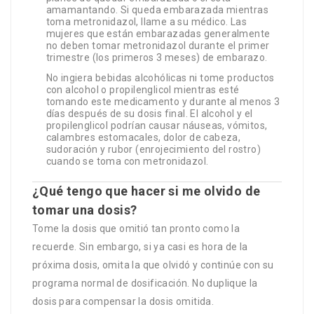
amamantando. Si queda embarazada mientras
toma metronidazol, llame a su médico. Las
mujeres que están embarazadas generalmente
no deben tomar metronidazol durante el primer
trimestre (los primeros 3 meses) de embarazo.
No ingiera bebidas alcohólicas ni tome productos
con alcohol o propilenglicol mientras esté
tomando este medicamento y durante al menos 3
días después de su dosis final. El alcohol y el
propilenglicol podrían causar náuseas, vómitos,
calambres estomacales, dolor de cabeza,
sudoración y rubor (enrojecimiento del rostro)
cuando se toma con metronidazol.
¿Qué tengo que hacer si me olvido de
tomar una dosis?
Tome la dosis que omitió tan pronto como la
recuerde. Sin embargo, si ya casi es hora de la
próxima dosis, omita la que olvidó y continúe con su
programa normal de dosificación. No duplique la
dosis para compensar la dosis omitida.