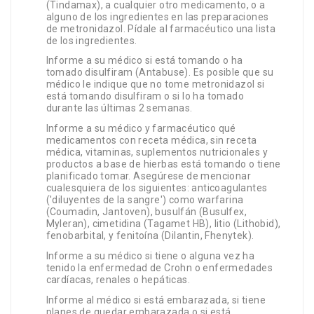
(Tindamax), a cualquier otro medicamento, o a
alguno de los ingredientes en las preparaciones
de metronidazol. Pídale al farmacéutico una lista
de los ingredientes.
Informe a su médico si está tomando o ha
tomado disulfiram (Antabuse). Es posible que su
médico le indique que no tome metronidazol si
está tomando disulfiram o si lo ha tomado
durante las últimas 2 semanas.
Informe a su médico y farmacéutico qué
medicamentos con receta médica, sin receta
médica, vitaminas, suplementos nutricionales y
productos a base de hierbas está tomando o tiene
planificado tomar. Asegúrese de mencionar
cualesquiera de los siguientes: anticoagulantes
('diluyentes de la sangre') como warfarina
(Coumadin, Jantoven), busulfán (Busulfex,
Myleran), cimetidina (Tagamet HB), litio (Lithobid),
fenobarbital, y fenitoína (Dilantin, Fhenytek).
Informe a su médico si tiene o alguna vez ha
tenido la enfermedad de Crohn o enfermedades
cardíacas, renales o hepáticas.
Informe al médico si está embarazada, si tiene
planes de quedar embarazada o si está