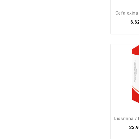
cefalexina
6.6
diosmina / he
23.9