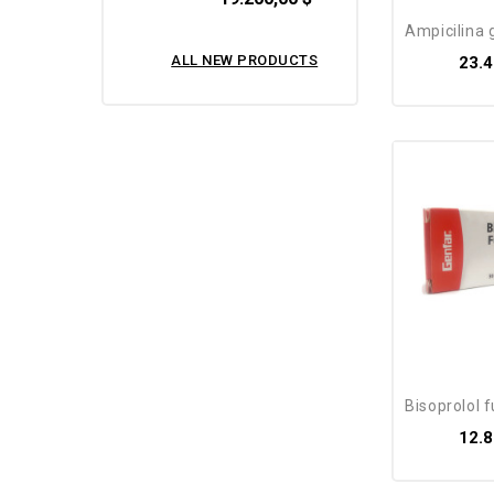
ampicilina g
ALL NEW PRODUCTS
23.4
bisoprolol fu
12.8