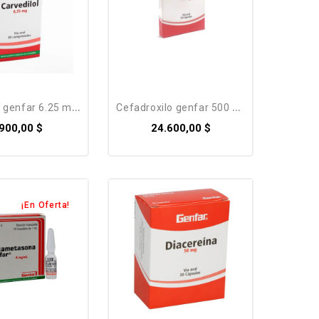
 genfar 6.25 mg x...
cefadroxilo genfar 500 mg x...
.900,00 $
24.600,00 $
¡En Oferta!