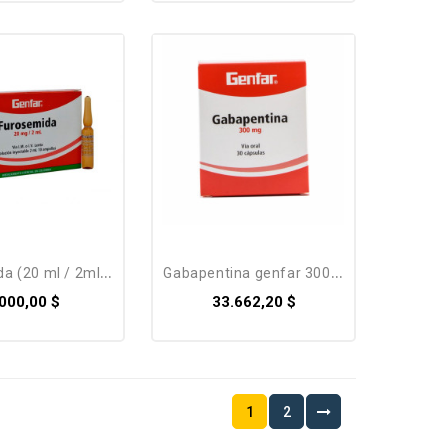
 (20 ml / 2ml)...
gabapentina genfar 300 mg *...
.000,00 $
33.662,20 $
1
2