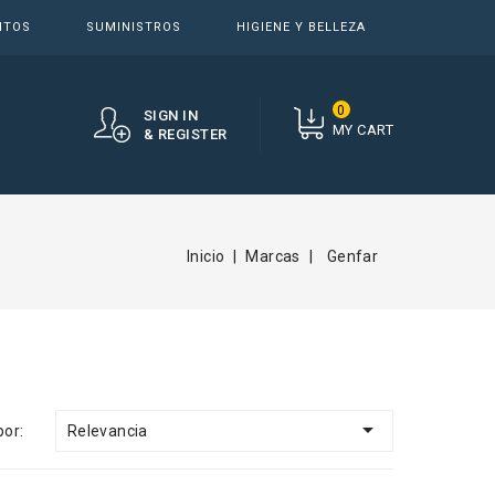
NTOS
SUMINISTROS
HIGIENE Y BELLEZA
0
SIGN IN
MY CART
& REGISTER
Inicio
Marcas
Genfar

Relevancia
por: