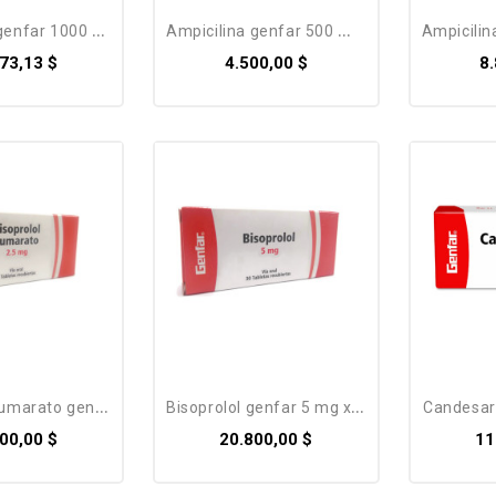
enfar 1000 mg...
ampicilina genfar 500 mg x...
ampicilina 
73,13 $
4.500,00 $
8
marato genfar...
bisoprolol genfar 5 mg x 30...
candesar
00,00 $
20.800,00 $
11