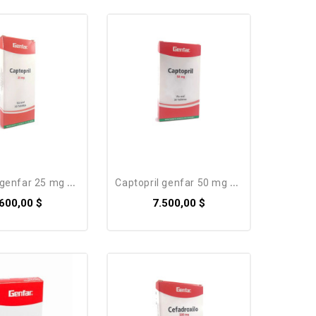
enfar 25 mg x 30...
captopril genfar 50 mg x 30...
.600,00 $
7.500,00 $