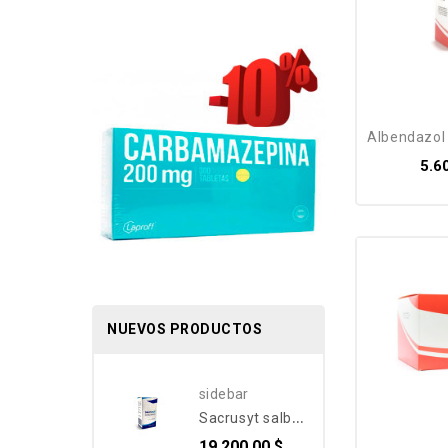
albendazol ge
5.6
NUEVOS PRODUCTOS
sidebar
sacrusyt salbutamol bnc medical aerosol - inhalador 100 mcg albuterol
Pack
19.200,00 $