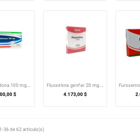
ona 100 mg *...
fluoxetina genfar 20 mg *...
furosemida
00,00 $
4.173,00 $
2
-36 de 62 artículo(s)