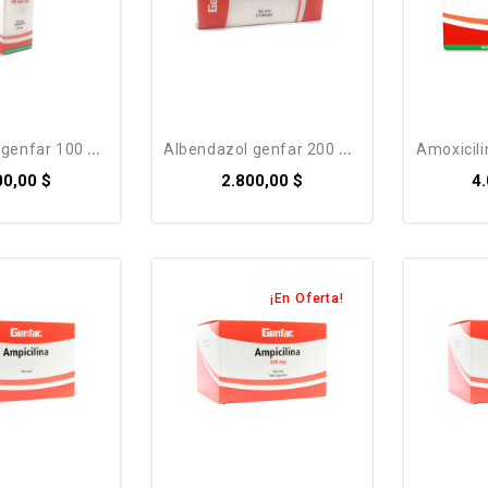
nfar 100 mg /...
albendazol genfar 200 mg *...
amoxicil
00,00 $
2.800,00 $
4
¡En Oferta!
Pack