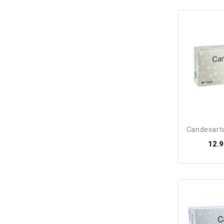
candesart
12.9