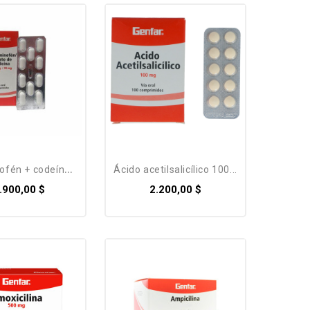
én + codeína 325...
ácido acetilsalicílico 100...
.900,00 $
2.200,00 $