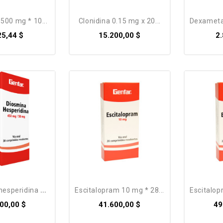
 500 mg * 10...
clonidina 0.15 mg x 20...
dexametason
25,44 $
15.200,00 $
2
speridina 450...
escitalopram 10 mg * 28...
escitalo
00,00 $
41.600,00 $
49