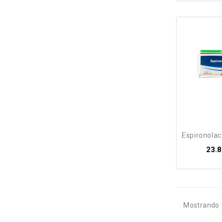
espironolact
23.8
Mostrando 1