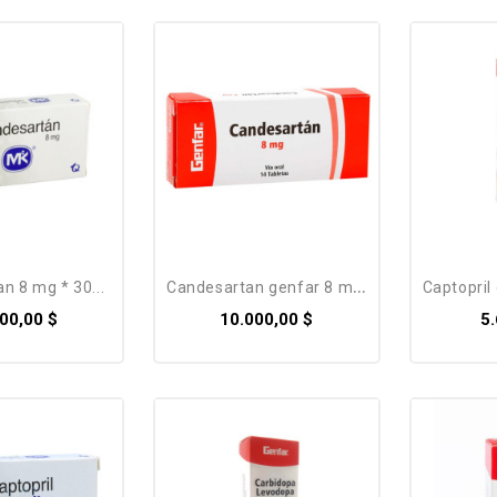
an 8 mg * 30...
candesartan genfar 8 mg *...
captopril g
00,00 $
10.000,00 $
5