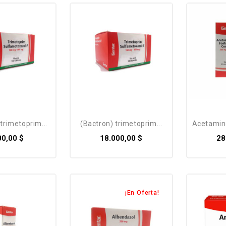
Pack
 trimetoprim...
(bactron) trimetoprim...
acetaminof
00,00 $
18.000,00 $
28
¡En Oferta!