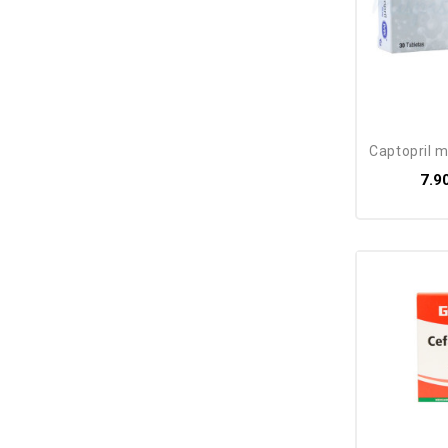
captopril 
7.9