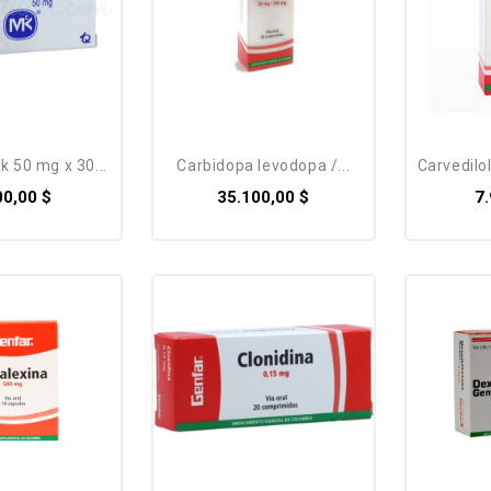
mk 50 mg x 30...
carbidopa levodopa /...
carvedilol
00,00 $
35.100,00 $
7