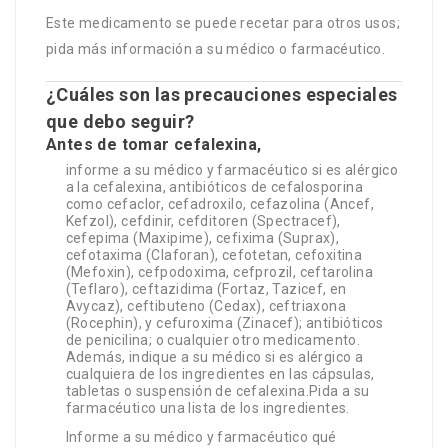
Este medicamento se puede recetar para otros usos;
pida más información a su médico o farmacéutico.
¿Cuáles son las precauciones especiales
que debo seguir?
Antes de tomar cefalexina,
informe a su médico y farmacéutico si es alérgico
a la cefalexina, antibióticos de cefalosporina
como cefaclor, cefadroxilo, cefazolina (Ancef,
Kefzol), cefdinir, cefditoren (Spectracef),
cefepima (Maxipime), cefixima (Suprax),
cefotaxima (Claforan), cefotetan, cefoxitina
(Mefoxin), cefpodoxima, cefprozil, ceftarolina
(Teflaro), ceftazidima (Fortaz, Tazicef, en
Avycaz), ceftibuteno (Cedax), ceftriaxona
(Rocephin), y cefuroxima (Zinacef); antibióticos
de penicilina; o cualquier otro medicamento.
Además, indique a su médico si es alérgico a
cualquiera de los ingredientes en las cápsulas,
tabletas o suspensión de cefalexina.Pida a su
farmacéutico una lista de los ingredientes.
Informe a su médico y farmacéutico qué