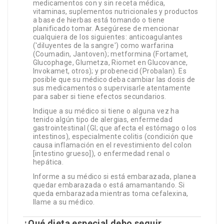
medicamentos con y sin receta médica,
vitaminas, suplementos nutricionales y productos
a base de hierbas está tomando o tiene
planificado tomar. Asegúrese de mencionar
cualquiera de los siguientes: anticoagulantes
('diluyentes de la sangre') como warfarina
(Coumadin, Jantoven); metformina (Fortamet,
Glucophage, Glumetza, Riomet en Glucovance,
Invokamet, otros); y probenecid (Probalan). Es
posible que su médico deba cambiar las dosis de
sus medicamentos o supervisarle atentamente
para saber si tiene efectos secundarios.
Indique a su médico si tiene o alguna vez ha
tenido algún tipo de alergias, enfermedad
gastrointestinal (GI; que afecta el estómago o los
intestinos), especialmente colitis (condición que
causa inflamación en el revestimiento del colon
[intestino grueso]), o enfermedad renal o
hepática.
Informe a su médico si está embarazada, planea
quedar embarazada o está amamantando. Si
queda embarazada mientras toma cefalexina,
llame a su médico.
¿Qué dieta especial debo seguir