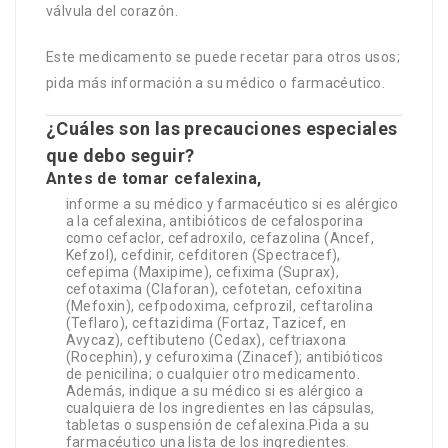
válvula del corazón.
Este medicamento se puede recetar para otros usos;
pida más información a su médico o farmacéutico.
¿Cuáles son las precauciones especiales
que debo seguir?
Antes de tomar cefalexina,
informe a su médico y farmacéutico si es alérgico
a la cefalexina, antibióticos de cefalosporina
como cefaclor, cefadroxilo, cefazolina (Ancef,
Kefzol), cefdinir, cefditoren (Spectracef),
cefepima (Maxipime), cefixima (Suprax),
cefotaxima (Claforan), cefotetan, cefoxitina
(Mefoxin), cefpodoxima, cefprozil, ceftarolina
(Teflaro), ceftazidima (Fortaz, Tazicef, en
Avycaz), ceftibuteno (Cedax), ceftriaxona
(Rocephin), y cefuroxima (Zinacef); antibióticos
de penicilina; o cualquier otro medicamento.
Además, indique a su médico si es alérgico a
cualquiera de los ingredientes en las cápsulas,
tabletas o suspensión de cefalexina.Pida a su
farmacéutico una lista de los ingredientes.