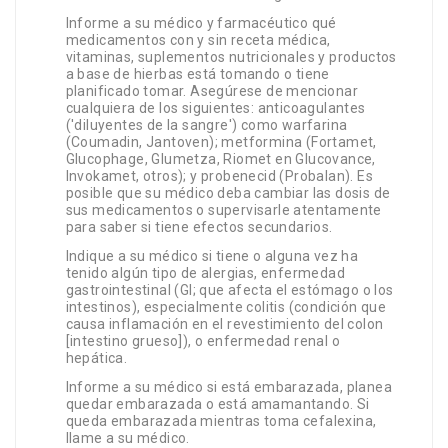
Informe a su médico y farmacéutico qué
medicamentos con y sin receta médica,
vitaminas, suplementos nutricionales y productos
a base de hierbas está tomando o tiene
planificado tomar. Asegúrese de mencionar
cualquiera de los siguientes: anticoagulantes
('diluyentes de la sangre') como warfarina
(Coumadin, Jantoven); metformina (Fortamet,
Glucophage, Glumetza, Riomet en Glucovance,
Invokamet, otros); y probenecid (Probalan). Es
posible que su médico deba cambiar las dosis de
sus medicamentos o supervisarle atentamente
para saber si tiene efectos secundarios.
Indique a su médico si tiene o alguna vez ha
tenido algún tipo de alergias, enfermedad
gastrointestinal (GI; que afecta el estómago o los
intestinos), especialmente colitis (condición que
causa inflamación en el revestimiento del colon
[intestino grueso]), o enfermedad renal o
hepática.
Informe a su médico si está embarazada, planea
quedar embarazada o está amamantando. Si
queda embarazada mientras toma cefalexina,
llame a su médico.